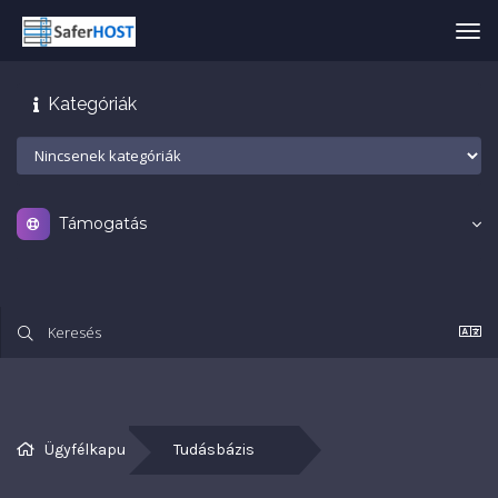
Vál
a
nav
Kategóriák
Támogatás
Ügyfélkapu
Tudásbázis